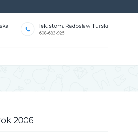
rska
lek. stom. Radosław Turski
608-683-925
 rok 2006