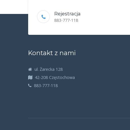
Rejestracja
883-777-118
Kontakt z nami
ul. Żarecka 128
42-208 Częstochowa
883-777-118