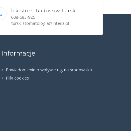
lek. stom. Radosław Turski
608-683-925
turski.stomatologia@interia.pl
Informacje
Powiadomienie o wpływie rtg na środowisko
Pliki cookies