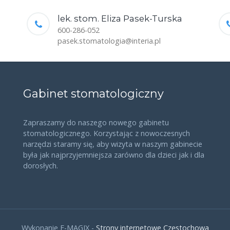
lek. stom. Eliza Pasek-Turska
600-286-052
pasek.stomatologia@interia.pl
Gabinet stomatologiczny
Zapraszamy do naszego nowego gabinetu
stomatologicznego. Korzystając z nowoczesnych
narzędzi staramy się, aby wizyta w naszym gabinecie
była jak najprzyjemniejsza zarówno dla dzieci jak i dla
dorosłych.
Wykonanie E-MAGIX -
Strony internetowe Częstochowa